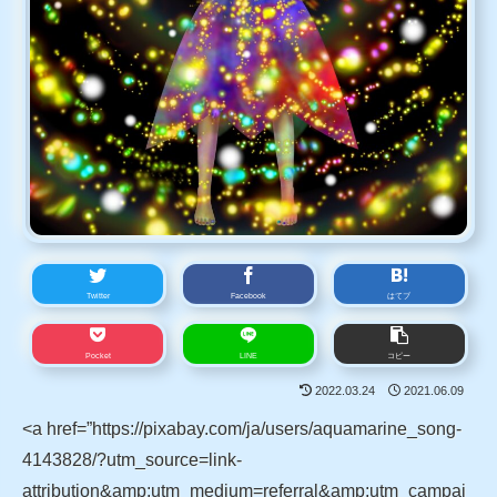
Twitter
Facebook
はてブ
Pocket
LINE
コピー
2022.03.24
2021.06.09
<a href=”https://pixabay.com/ja/users/aquamarine_song-
4143828/?utm_source=link-
attribution&amp;utm_medium=referral&amp;utm_campai