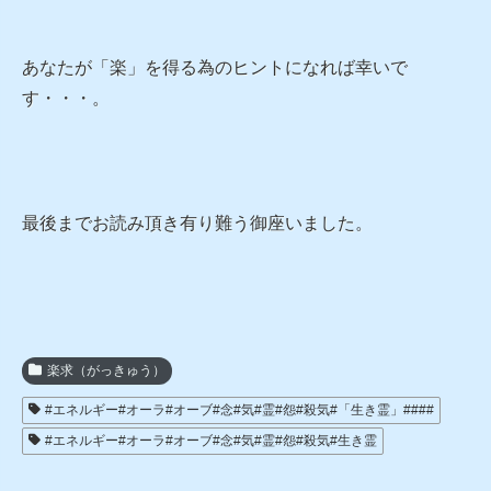
あなたが「楽」を得る為のヒントになれば幸いで
す・・・。
最後までお読み頂き有り難う御座いました。
楽求（がっきゅう）
#エネルギー#オーラ#オーブ#念#気#霊#怨#殺気#「生き霊」####
#エネルギー#オーラ#オーブ#念#気#霊#怨#殺気#生き霊